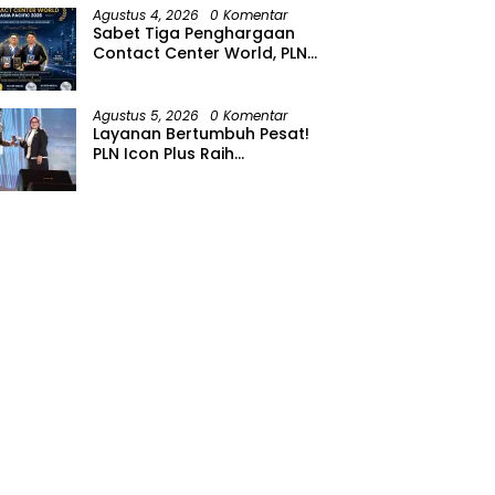
Agustus 4, 2026
0 Komentar
Sabet Tiga Penghargaan
Contact Center World, PLN
Icon Plus Perkuat Layanan
Pelanggan melalui Contact
Center ICONNET
Agustus 5, 2026
0 Komentar
Layanan Bertumbuh Pesat!
PLN Icon Plus Raih
Penghargaan SBBI Awards
2026