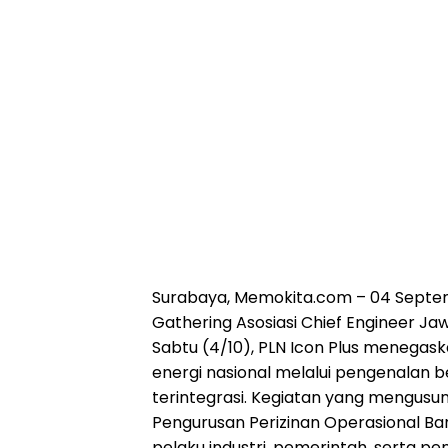
Surabaya, Memokita.com
– 04 Septe
Gathering Asosiasi Chief Engineer Ja
Sabtu (4/10), PLN Icon Plus menegas
energi nasional melalui pengenalan ber
terintegrasi. Kegiatan yang mengus
Pengurusan Perizinan Operasional Ban
pelaku industri, pemerintah, serta p