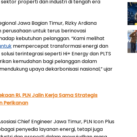
ektor properti dan industri di tengah era
gional Jawa Bagian Timur, Rizky Ardiana
perusahaan untuk terus berinovasi
rhadap kebutuhan pelanggan. “Kami melihat
untuk
mempercepat transformasi energi dan
i solusi terintegrasi seperti Hi+ Energy dan PLTS
erikan kemudahan bagi pelanggan dalam
mendukung upaya dekarbonisasi nasional,” ujar
aan RI, PLN Jalin Kerja Sama Strategis
n Perikanan
Asosiasi Chief Engineer Jawa Timur, PLN Icon Plus
agai penyedia layanan energi, tetapi juga
industri dan properti dalam mewujudkan masa