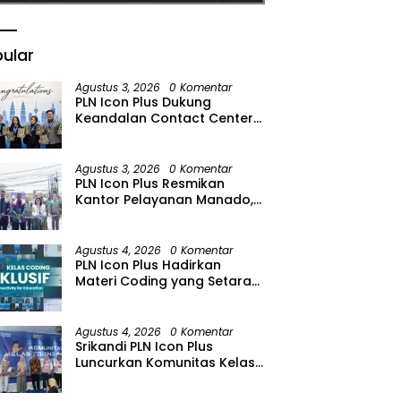
ular
Agustus 3, 2026
0 Komentar
PLN Icon Plus Dukung
Keandalan Contact Center
PLN Borong Penghargaan di
CCW 2026
Agustus 3, 2026
0 Komentar
PLN Icon Plus Resmikan
Kantor Pelayanan Manado,
Perkuat Jangkauan Layanan
di Sulawesi Utara
Agustus 4, 2026
0 Komentar
PLN Icon Plus Hadirkan
Materi Coding yang Setara
bagi Anak Autisme
Agustus 4, 2026
0 Komentar
Srikandi PLN Icon Plus
Luncurkan Komunitas Kelas
Koding Inklusif pada Hari
Anak Nasional