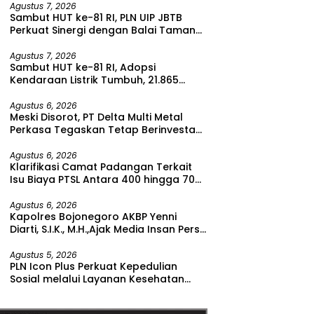
Agustus 7, 2026
Sambut HUT ke-81 RI, PLN UIP JBTB
Perkuat Sinergi dengan Balai Taman
Nasional Baluran Bahas Kajian
Rencana Proyek SUTET 500 kV Paiton–
Agustus 7, 2026
Sambut HUT ke-81 RI, Adopsi
Watudodol/Kalipuro
Kendaraan Listrik Tumbuh, 21.865
Pelanggan Baru Gunakan Home
Charging Services PLN pada Semester
Agustus 6, 2026
Meski Disorot, PT Delta Multi Metal
I 2026
Perkasa Tegaskan Tetap Berinvestasi
di Bitung
Agustus 6, 2026
Klarifikasi Camat Padangan Terkait
Isu Biaya PTSL Antara 400 hingga 700
Ribu Rupiah
Agustus 6, 2026
Kapolres Bojonegoro AKBP Yenni
Diarti, S.I.K., M.H.,Ajak Media Insan Pers
Untuk Menangkal Berita Hoax
Agustus 5, 2026
PLN Icon Plus Perkuat Kepedulian
Sosial melalui Layanan Kesehatan
dan Bantuan Komprehensif bagi
Lansia di Malang