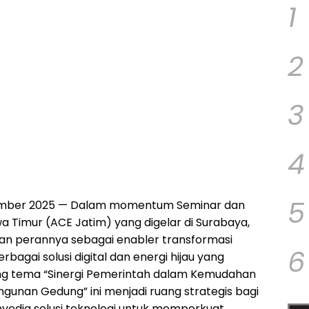
1
2
3
4
5
mber 2025 — Dalam momentum Seminar dan
wa Timur (ACE Jatim) yang digelar di Surabaya,
kan perannya sebagai enabler transformasi
6
bagai solusi digital dan energi hijau yang
ung tema “Sinergi Pemerintah dalam Kemudahan
gunan Gedung” ini menjadi ruang strategis bagi
enyedia solusi teknologi untuk memperkuat