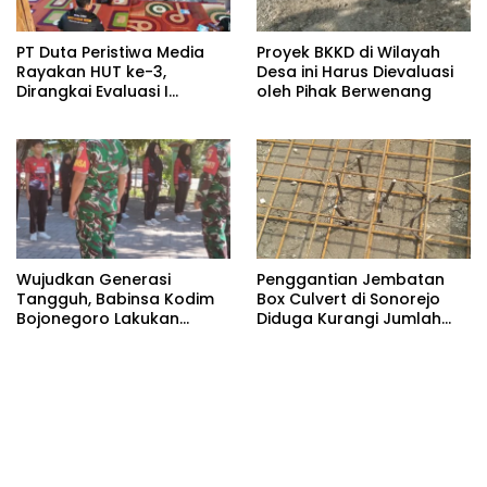
PT Duta Peristiwa Media
Proyek BKKD di Wilayah
Rayakan HUT ke-3,
Desa ini Harus Dievaluasi
Dirangkai Evaluasi I
oleh Pihak Berwenang
Semester PT Duta Cyber
Mediatama
Wujudkan Generasi
Penggantian Jembatan
Tangguh, Babinsa Kodim
Box Culvert di Sonorejo
Bojonegoro Lakukan
Diduga Kurangi Jumlah
Pembinaan Karakter Muda
Besi Strauss Pile
Bangsa