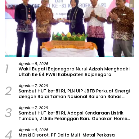
1
Agustus 8, 2026
Wakil Bupati Bojonegoro Nurul Azizah Menghadiri
Ultah Ke 64 PWRI Kabupaten Bojonegoro
2
Agustus 7, 2026
Sambut HUT ke-81 RI, PLN UIP JBTB Perkuat Sinergi
dengan Balai Taman Nasional Baluran Bahas
Kajian Rencana Proyek SUTET 500 kV Paiton–
3
Watudodol/Kalipuro
Agustus 7, 2026
Sambut HUT ke-81 RI, Adopsi Kendaraan Listrik
Tumbuh, 21.865 Pelanggan Baru Gunakan Home
Charging Services PLN pada Semester I 2026
4
Agustus 6, 2026
Meski Disorot, PT Delta Multi Metal Perkasa