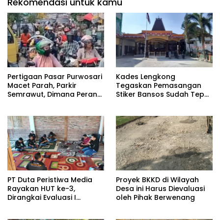
Rekomendasi untuk kamu
Pertigaan Pasar Purwosari
Kades Lengkong
Macet Parah, Parkir
Tegaskan Pemasangan
Semrawut, Dimana Peran
Stiker Bansos Sudah Tepat
Pihak Terkait?
Sasaran: “30 KK Betul-
Betul Layak”
PT Duta Peristiwa Media
Proyek BKKD di Wilayah
Rayakan HUT ke-3,
Desa ini Harus Dievaluasi
Dirangkai Evaluasi I
oleh Pihak Berwenang
Semester PT Duta Cyber
Mediatama