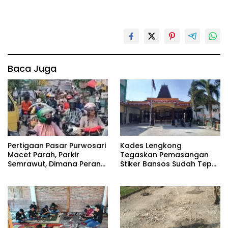
Baca Juga
Pertigaan Pasar Purwosari
Kades Lengkong
Macet Parah, Parkir
Tegaskan Pemasangan
Semrawut, Dimana Peran
Stiker Bansos Sudah Tepat
Pihak Terkait?
Sasaran: “30 KK Betul-
Betul Layak”