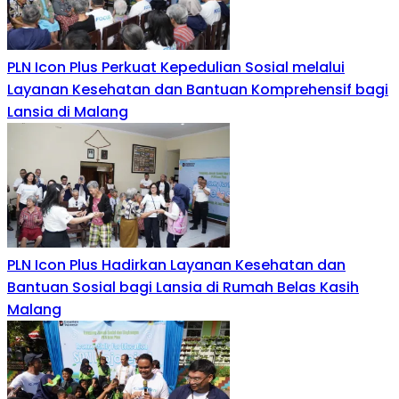
PLN Icon Plus Perkuat Kepedulian Sosial melalui
Layanan Kesehatan dan Bantuan Komprehensif bagi
Lansia di Malang
PLN Icon Plus Hadirkan Layanan Kesehatan dan
Bantuan Sosial bagi Lansia di Rumah Belas Kasih
Malang