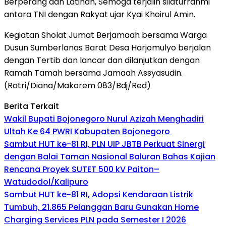
Berperang dan Latihan, Semoga terjalin silaturrahmi
antara TNI dengan Rakyat ujar Kyai Khoirul Amin.
Kegiatan Sholat Jumat Berjamaah bersama Warga
Dusun Sumberlanas Barat Desa Harjomulyo berjalan
dengan Tertib dan lancar dan dilanjutkan dengan
Ramah Tamah bersama Jamaah Assyasudin.
(Ratri/Diana/Makorem 083/Bdj/Red)
Berita Terkait
Wakil Bupati Bojonegoro Nurul Azizah Menghadiri
Ultah Ke 64 PWRI Kabupaten Bojonegoro
Sambut HUT ke-81 RI, PLN UIP JBTB Perkuat Sinergi
dengan Balai Taman Nasional Baluran Bahas Kajian
Rencana Proyek SUTET 500 kV Paiton–
Watudodol/Kalipuro
Sambut HUT ke-81 RI, Adopsi Kendaraan Listrik
Tumbuh, 21.865 Pelanggan Baru Gunakan Home
Charging Services PLN pada Semester I 2026