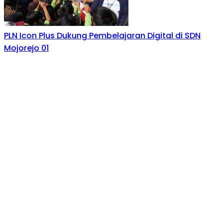
PLN Icon Plus Dukung Pembelajaran Digital di SDN
Mojorejo 01