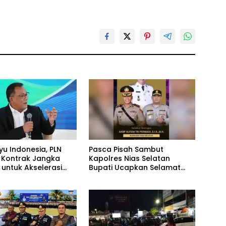
yu Indonesia, PLN
Pasca Pisah Sambut
 Kontrak Jangka
Kapolres Nias Selatan
 untuk Akselerasi
Bupati Ucapkan Selamat
SEL
Datang kepada Kapolres
Baru AKBP Alfian Tri Permadi