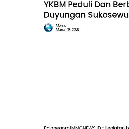
YKBM Peduli Dan Berb
Duyungan Sukosewu
Memo
Maret 19, 2021
Bojonegoro|MMCNEWS.ID,-Kegiatan be