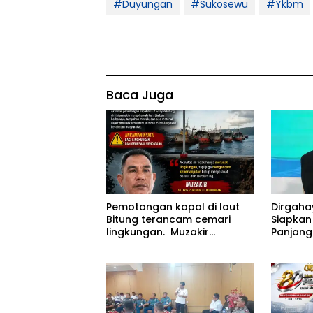
#Duyungan
#Sukosewu
#Ykbm
Baca Juga
Pemotongan kapal di laut
Dirgaha
Bitung terancam cemari
Siapkan
lingkungan. Muzakir
Panjang
desak instansi terkait
Proyek P
segera bertindak