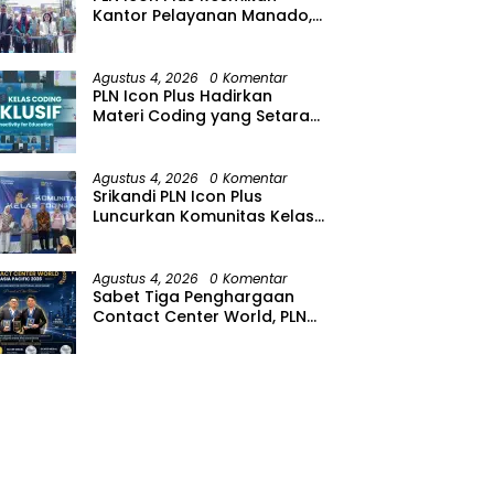
Kantor Pelayanan Manado,
Perkuat Jangkauan Layanan
di Sulawesi Utara
Agustus 4, 2026
0 Komentar
PLN Icon Plus Hadirkan
Materi Coding yang Setara
bagi Anak Autisme
Agustus 4, 2026
0 Komentar
Srikandi PLN Icon Plus
Luncurkan Komunitas Kelas
Koding Inklusif pada Hari
Anak Nasional
Agustus 4, 2026
0 Komentar
Sabet Tiga Penghargaan
Contact Center World, PLN
Icon Plus Perkuat Layanan
Pelanggan melalui Contact
Center ICONNET