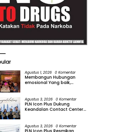
ular
Agustus 1, 2026
0 Komentar
Membangun Hubungan
emosional Yang baik,
Kodaeral Melalui kadispen
Letkol Laut (P) Andreas Suko
Riyanto, SH Sinergitas tidak
Agustus 3, 2026
0 Komentar
harus resmi Dengan
PLN Icon Plus Dukung
suasana Santai lebih Dekat
Keandalan Contact Center
Dan Harmonis.
PLN Borong Penghargaan di
CCW 2026
Agustus 3, 2026
0 Komentar
PLN Icon Plus Resmikan