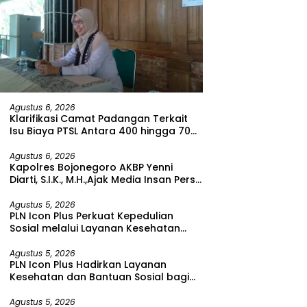
Agustus 6, 2026
Klarifikasi Camat Padangan Terkait
Isu Biaya PTSL Antara 400 hingga 700
Ribu Rupiah
Agustus 6, 2026
Kapolres Bojonegoro AKBP Yenni
Diarti, S.I.K., M.H.,Ajak Media Insan Pers
Untuk Menangkal Berita Hoax
Agustus 5, 2026
PLN Icon Plus Perkuat Kepedulian
Sosial melalui Layanan Kesehatan
dan Bantuan Komprehensif bagi
Lansia di Malang
Agustus 5, 2026
PLN Icon Plus Hadirkan Layanan
Kesehatan dan Bantuan Sosial bagi
Lansia di Rumah Belas Kasih Malang
Agustus 5, 2026