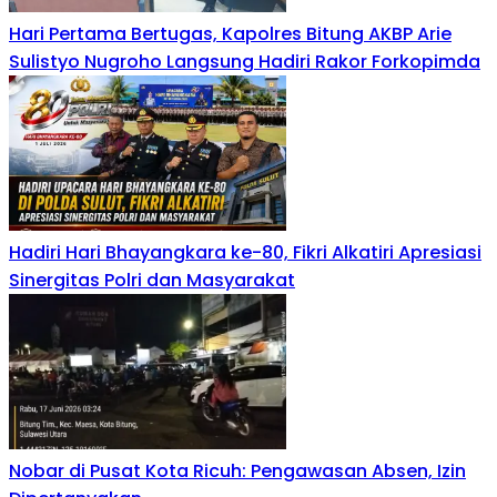
Hari Pertama Bertugas, Kapolres Bitung AKBP Arie
Sulistyo Nugroho Langsung Hadiri Rakor Forkopimda
Hadiri Hari Bhayangkara ke-80, Fikri Alkatiri Apresiasi
Sinergitas Polri dan Masyarakat
Nobar di Pusat Kota Ricuh: Pengawasan Absen, Izin