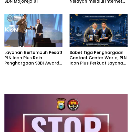
SDN Mojorejo 01
Nelayan melalui Internet
Gratis di Desa Nelayan
Rajatama
Layanan Bertumbuh Pesat!
Sabet Tiga Penghargaan
PLN Icon Plus Raih
Contact Center World, PLN
Penghargaan SBBI Awards
Icon Plus Perkuat Layanan
2026
Pelanggan melalui
Contact Center ICONNET