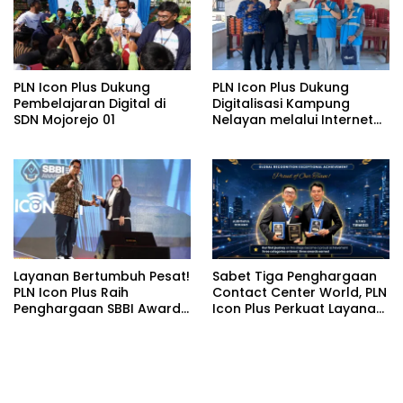
PLN Icon Plus Dukung
PLN Icon Plus Dukung
Pembelajaran Digital di
Digitalisasi Kampung
SDN Mojorejo 01
Nelayan melalui Internet
Gratis di Desa Nelayan
Rajatama
Layanan Bertumbuh Pesat!
Sabet Tiga Penghargaan
PLN Icon Plus Raih
Contact Center World, PLN
Penghargaan SBBI Awards
Icon Plus Perkuat Layanan
2026
Pelanggan melalui
Contact Center ICONNET