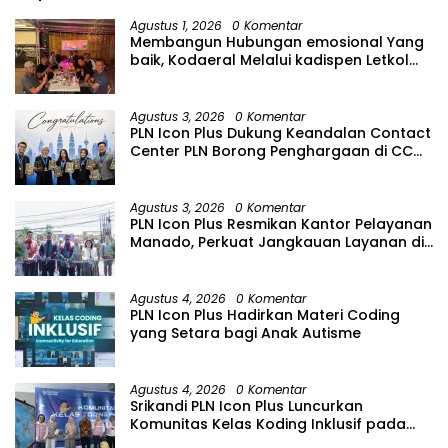
Agustus 1, 2026
0 Komentar
Membangun Hubungan emosional Yang
baik, Kodaeral Melalui kadispen Letkol
Laut (P) Andreas Suko Riyanto, SH
Sinergitas tidak harus resmi Dengan
suasana Santai lebih Dekat Dan
Agustus 3, 2026
0 Komentar
Harmonis.
PLN Icon Plus Dukung Keandalan Contact
Center PLN Borong Penghargaan di CCW
2026
Agustus 3, 2026
0 Komentar
PLN Icon Plus Resmikan Kantor Pelayanan
Manado, Perkuat Jangkauan Layanan di
Sulawesi Utara
Agustus 4, 2026
0 Komentar
PLN Icon Plus Hadirkan Materi Coding
yang Setara bagi Anak Autisme
Agustus 4, 2026
0 Komentar
Srikandi PLN Icon Plus Luncurkan
Komunitas Kelas Koding Inklusif pada
Hari Anak Nasional