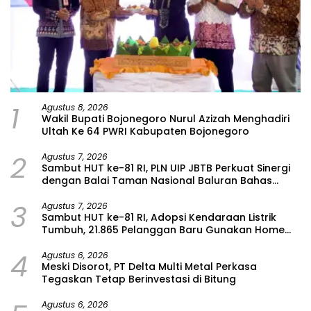
1
Agustus 8, 2026
Wakil Bupati Bojonegoro Nurul Azizah Menghadiri
Ultah Ke 64 PWRI Kabupaten Bojonegoro
2
Agustus 7, 2026
Sambut HUT ke-81 RI, PLN UIP JBTB Perkuat Sinergi
dengan Balai Taman Nasional Baluran Bahas
Kajian Rencana Proyek SUTET 500 kV Paiton–
3
Watudodol/Kalipuro
Agustus 7, 2026
Sambut HUT ke-81 RI, Adopsi Kendaraan Listrik
Tumbuh, 21.865 Pelanggan Baru Gunakan Home
Charging Services PLN pada Semester I 2026
4
Agustus 6, 2026
Meski Disorot, PT Delta Multi Metal Perkasa
Tegaskan Tetap Berinvestasi di Bitung
Agustus 6, 2026