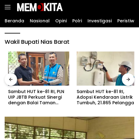
Langsung
ke
konten
Beranda
Nasional
Opini
Polri
Investigasi
Peristiwa
Wakil Bupati Nias Barat
Sambut HUT ke-81 RI, PLN
Sambut HUT ke-81 RI,
UIP JBTB Perkuat Sinergi
Adopsi Kendaraan Listrik
dengan Balai Taman
Tumbuh, 21.865 Pelanggan
Nasional Baluran Bahas
Baru Gunakan Home
Kajian Rencana Proyek
Charging Services PLN
SUTET 500 kV Paiton–
pada Semester I 2026
Watudodol/Kalipuro