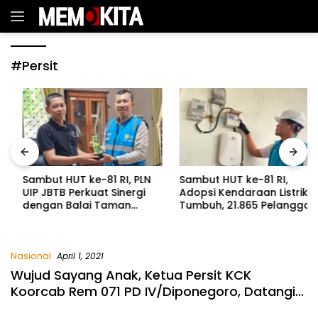
Langsung
ke
konten
#Persit
Sambut HUT ke-81 RI, PLN
Sambut HUT ke-81 RI,
UIP JBTB Perkuat Sinergi
Adopsi Kendaraan Listrik
dengan Balai Taman
Tumbuh, 21.865 Pelanggan
Nasional Baluran Bahas
Baru Gunakan Home
Kajian Rencana Proyek
Charging Services PLN
SUTET 500 kV Paiton–
pada Semester I 2026
Nasional
Watudodol/Kalipuro
April 1, 2021
Wujud Sayang Anak, Ketua Persit KCK
Koorcab Rem 071 PD IV/Diponegoro, Datangi
Keluarga Prajurit Yang Sedang Sakit