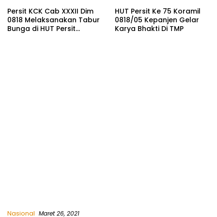
Persit KCK Cab XXXII Dim
HUT Persit Ke 75 Koramil
0818 Melaksanakan Tabur
0818/05 Kepanjen Gelar
Bunga di HUT Persit
Karya Bhakti Di TMP
Kartika Chandra Kirana ke
– 75
Nasional
Maret 26, 2021