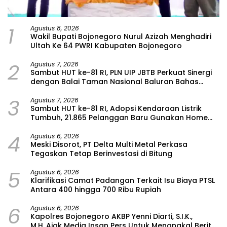
1
Agustus 8, 2026
Wakil Bupati Bojonegoro Nurul Azizah Menghadiri
Ultah Ke 64 PWRI Kabupaten Bojonegoro
2
Agustus 7, 2026
Sambut HUT ke-81 RI, PLN UIP JBTB Perkuat Sinergi
dengan Balai Taman Nasional Baluran Bahas
Kajian Rencana Proyek SUTET 500 kV Paiton–
3
Watudodol/Kalipuro
Agustus 7, 2026
Sambut HUT ke-81 RI, Adopsi Kendaraan Listrik
Tumbuh, 21.865 Pelanggan Baru Gunakan Home
Charging Services PLN pada Semester I 2026
4
Agustus 6, 2026
Meski Disorot, PT Delta Multi Metal Perkasa
Tegaskan Tetap Berinvestasi di Bitung
5
Agustus 6, 2026
Klarifikasi Camat Padangan Terkait Isu Biaya PTSL
Antara 400 hingga 700 Ribu Rupiah
6
Agustus 6, 2026
Kapolres Bojonegoro AKBP Yenni Diarti, S.I.K.,
M.H.,Ajak Media Insan Pers Untuk Menangkal Berita