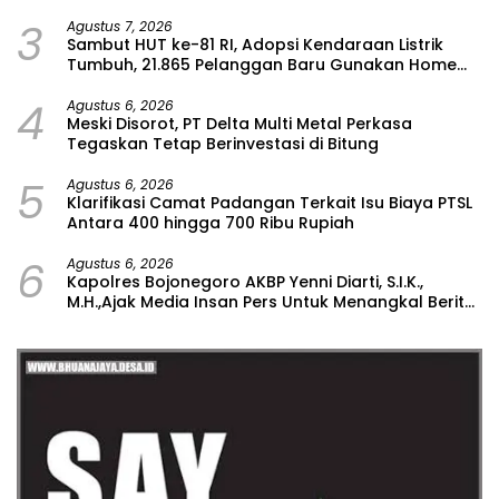
Kajian Rencana Proyek SUTET 500 kV Paiton–
3
Watudodol/Kalipuro
Agustus 7, 2026
Sambut HUT ke-81 RI, Adopsi Kendaraan Listrik
Tumbuh, 21.865 Pelanggan Baru Gunakan Home
Charging Services PLN pada Semester I 2026
4
Agustus 6, 2026
Meski Disorot, PT Delta Multi Metal Perkasa
Tegaskan Tetap Berinvestasi di Bitung
5
Agustus 6, 2026
Klarifikasi Camat Padangan Terkait Isu Biaya PTSL
Antara 400 hingga 700 Ribu Rupiah
6
Agustus 6, 2026
Kapolres Bojonegoro AKBP Yenni Diarti, S.I.K.,
M.H.,Ajak Media Insan Pers Untuk Menangkal Berita
Hoax