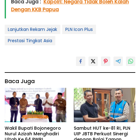
Baca Juga :
Kapolri: Negara Tidak Boleh Kalah
Dengan KKB Papua
Lanjutkan Rekam Jejak
PLN Icon Plus
Prestasi Tingkat Asia
Baca Juga
Wakil Bupati Bojonegoro
Sambut HUT ke-81 RI, PLN
Nurul Azizah Menghadiri
UIP JBTB Perkuat Sinergi
Ultah Ke 64 PWRI
dengan Balai Taman