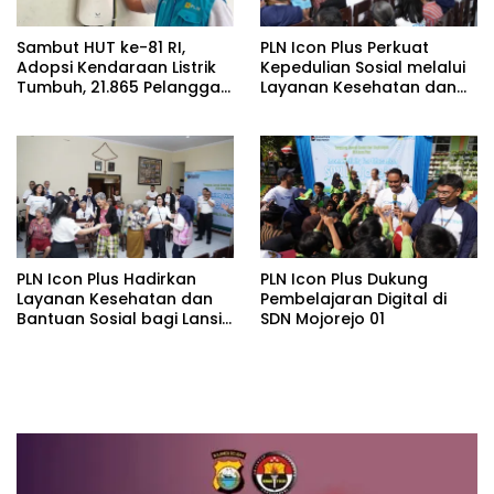
Sambut HUT ke-81 RI,
PLN Icon Plus Perkuat
Adopsi Kendaraan Listrik
Kepedulian Sosial melalui
Tumbuh, 21.865 Pelanggan
Layanan Kesehatan dan
Baru Gunakan Home
Bantuan Komprehensif
Charging Services PLN
bagi Lansia di Malang
pada Semester I 2026
PLN Icon Plus Hadirkan
PLN Icon Plus Dukung
Layanan Kesehatan dan
Pembelajaran Digital di
Bantuan Sosial bagi Lansia
SDN Mojorejo 01
di Rumah Belas Kasih
Malang