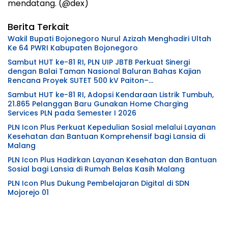
mendatang. (@dex)
Berita Terkait
Wakil Bupati Bojonegoro Nurul Azizah Menghadiri Ultah
Ke 64 PWRI Kabupaten Bojonegoro
Sambut HUT ke-81 RI, PLN UIP JBTB Perkuat Sinergi
dengan Balai Taman Nasional Baluran Bahas Kajian
Rencana Proyek SUTET 500 kV Paiton–
Watudodol/Kalipuro
Sambut HUT ke-81 RI, Adopsi Kendaraan Listrik Tumbuh,
21.865 Pelanggan Baru Gunakan Home Charging
Services PLN pada Semester I 2026
PLN Icon Plus Perkuat Kepedulian Sosial melalui Layanan
Kesehatan dan Bantuan Komprehensif bagi Lansia di
Malang
PLN Icon Plus Hadirkan Layanan Kesehatan dan Bantuan
Sosial bagi Lansia di Rumah Belas Kasih Malang
PLN Icon Plus Dukung Pembelajaran Digital di SDN
Mojorejo 01