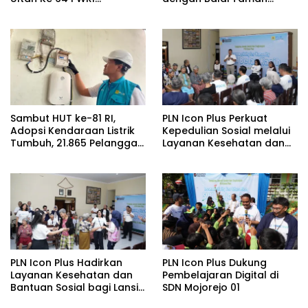
Kabupaten Bojonegoro
Nasional Baluran Bahas
Kajian Rencana Proyek
SUTET 500 kV Paiton–
Watudodol/Kalipuro
Sambut HUT ke-81 RI,
PLN Icon Plus Perkuat
Adopsi Kendaraan Listrik
Kepedulian Sosial melalui
Tumbuh, 21.865 Pelanggan
Layanan Kesehatan dan
Baru Gunakan Home
Bantuan Komprehensif
Charging Services PLN
bagi Lansia di Malang
pada Semester I 2026
PLN Icon Plus Hadirkan
PLN Icon Plus Dukung
Layanan Kesehatan dan
Pembelajaran Digital di
Bantuan Sosial bagi Lansia
SDN Mojorejo 01
di Rumah Belas Kasih