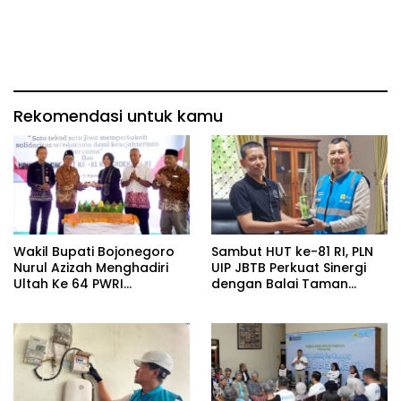
Rekomendasi untuk kamu
Wakil Bupati Bojonegoro
Sambut HUT ke-81 RI, PLN
Nurul Azizah Menghadiri
UIP JBTB Perkuat Sinergi
Ultah Ke 64 PWRI
dengan Balai Taman
Kabupaten Bojonegoro
Nasional Baluran Bahas
Kajian Rencana Proyek
SUTET 500 kV Paiton–
Watudodol/Kalipuro