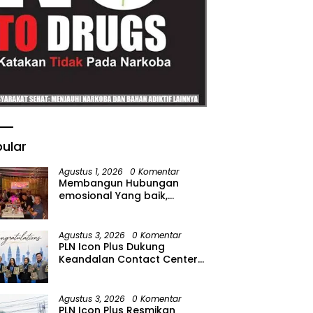
ular
Agustus 1, 2026
0 Komentar
Membangun Hubungan
emosional Yang baik,
Kodaeral Melalui kadispen
Letkol Laut (P) Andreas Suko
Riyanto, SH Sinergitas tidak
Agustus 3, 2026
0 Komentar
harus resmi Dengan
PLN Icon Plus Dukung
suasana Santai lebih Dekat
Keandalan Contact Center
Dan Harmonis.
PLN Borong Penghargaan di
CCW 2026
Agustus 3, 2026
0 Komentar
PLN Icon Plus Resmikan