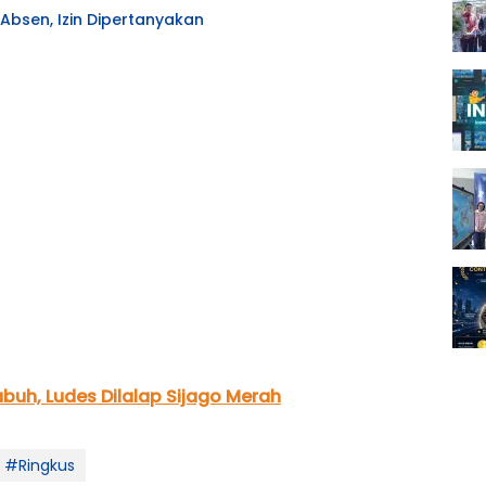
Absen, Izin Dipertanyakan
abuh, Ludes Dilalap Sijago Merah
#Ringkus