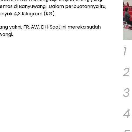
mas di Banyuwangi. Dalam perbuatannya itu,
yak 4,3 Kilogram (KG).
ng yakni, FR, AW, DH. Saat ini mereka sudah
wangi.
1
2
3
4