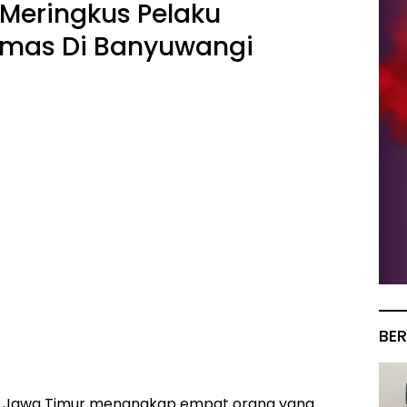
 Meringkus Pelaku
Emas Di Banyuwangi
BER
a Jawa Timur menangkap empat orang yang