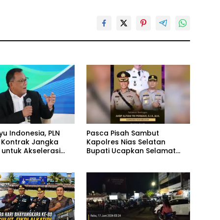
yu Indonesia, PLN
Pasca Pisah Sambut
 Kontrak Jangka
Kapolres Nias Selatan
 untuk Akselerasi
Bupati Ucapkan Selamat
SEL
Datang kepada Kapolres
Baru AKBP Alfian Tri Permadi