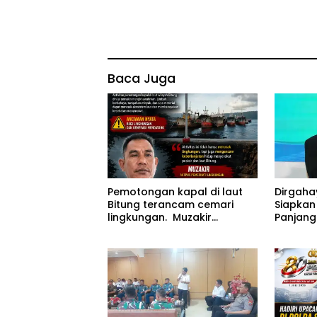
Baca Juga
Pemotongan kapal di laut
Dirgaha
Bitung terancam cemari
Siapkan
lingkungan. Muzakir
Panjang
desak instansi terkait
Proyek P
segera bertindak