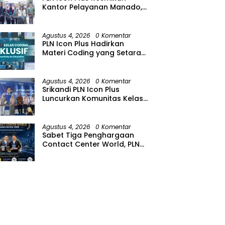
Kantor Pelayanan Manado,
Perkuat Jangkauan Layanan
di Sulawesi Utara
Agustus 4, 2026
0 Komentar
PLN Icon Plus Hadirkan
Materi Coding yang Setara
bagi Anak Autisme
Agustus 4, 2026
0 Komentar
Srikandi PLN Icon Plus
Luncurkan Komunitas Kelas
Koding Inklusif pada Hari
Anak Nasional
Agustus 4, 2026
0 Komentar
Sabet Tiga Penghargaan
Contact Center World, PLN
Icon Plus Perkuat Layanan
Pelanggan melalui Contact
Center ICONNET