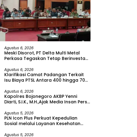
Agustus 6, 2026
Meski Disorot, PT Delta Multi Metal
Perkasa Tegaskan Tetap Berinvestasi
di Bitung
Agustus 6, 2026
Klarifikasi Camat Padangan Terkait
Isu Biaya PTSL Antara 400 hingga 700
Ribu Rupiah
Agustus 6, 2026
Kapolres Bojonegoro AKBP Yenni
Diarti, S.I.K., M.H.,Ajak Media Insan Pers
Untuk Menangkal Berita Hoax
Agustus 5, 2026
PLN Icon Plus Perkuat Kepedulian
Sosial melalui Layanan Kesehatan
dan Bantuan Komprehensif bagi
Lansia di Malang
Agustus 5, 2026