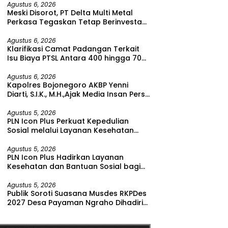
Agustus 6, 2026
Meski Disorot, PT Delta Multi Metal
Perkasa Tegaskan Tetap Berinvestasi
di Bitung
Agustus 6, 2026
Klarifikasi Camat Padangan Terkait
Isu Biaya PTSL Antara 400 hingga 700
Ribu Rupiah
Agustus 6, 2026
Kapolres Bojonegoro AKBP Yenni
Diarti, S.I.K., M.H.,Ajak Media Insan Pers
Untuk Menangkal Berita Hoax
Agustus 5, 2026
PLN Icon Plus Perkuat Kepedulian
Sosial melalui Layanan Kesehatan
dan Bantuan Komprehensif bagi
Lansia di Malang
Agustus 5, 2026
PLN Icon Plus Hadirkan Layanan
Kesehatan dan Bantuan Sosial bagi
Lansia di Rumah Belas Kasih Malang
Agustus 5, 2026
Publik Soroti Suasana Musdes RKPDes
2027 Desa Payaman Ngraho Dihadiri
Segelintir Peserta