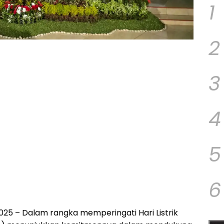
1
2
3
4
5
6
25 – Dalam rangka memperingati Hari Listrik