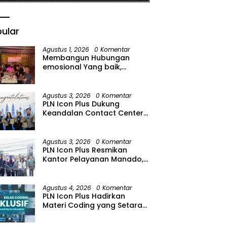
ular
Agustus 1, 2026
0 Komentar
Membangun Hubungan
emosional Yang baik,
Kodaeral Melalui kadispen
Letkol Laut (P) Andreas Suko
Riyanto, SH Sinergitas tidak
Agustus 3, 2026
0 Komentar
harus resmi Dengan
PLN Icon Plus Dukung
suasana Santai lebih Dekat
Keandalan Contact Center
Dan Harmonis.
PLN Borong Penghargaan di
CCW 2026
Agustus 3, 2026
0 Komentar
PLN Icon Plus Resmikan
Kantor Pelayanan Manado,
Perkuat Jangkauan Layanan
di Sulawesi Utara
Agustus 4, 2026
0 Komentar
PLN Icon Plus Hadirkan
Materi Coding yang Setara
bagi Anak Autisme