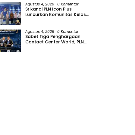
Agustus 4, 2026
0 Komentar
Srikandi PLN Icon Plus
Luncurkan Komunitas Kelas
Koding Inklusif pada Hari
Anak Nasional
Agustus 4, 2026
0 Komentar
Sabet Tiga Penghargaan
Contact Center World, PLN
Icon Plus Perkuat Layanan
Pelanggan melalui Contact
Center ICONNET