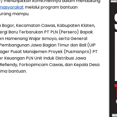
sero) menunjukkan komitmennya dalam mendukung
masyarakat
melalui program bantuan
 kurang mampu.
esa Bogor, Kecamatan Cawas, Kabupaten Klaten,
Energi Baru Terbarukan PT PLN (Persero) Bapak
ten Hamenang Wajar Ismoyo, serta General
 Pembangunan Jawa Bagian Timur dan Bali (UIP
Manager Pusat Manajemen Proyek (Pusmanpro) PT
r Keuangan PLN Unit Induk Distribusi Jawa
k Refiendy, Forkopimcam Cawas, dan Kepala Desa
ima bantuan.