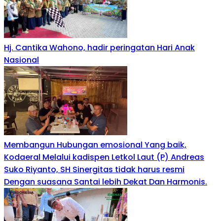
Hj. Cantika Wahono, hadir peringatan Hari Anak
Nasional
Membangun Hubungan emosional Yang baik,
Kodaeral Melalui kadispen Letkol Laut (P) Andreas
Suko Riyanto, SH Sinergitas tidak harus resmi
Dengan suasana Santai lebih Dekat Dan Harmonis.