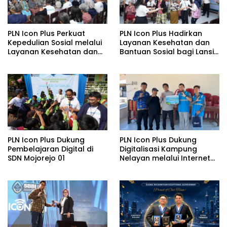
PLN Icon Plus Perkuat
PLN Icon Plus Hadirkan
Kepedulian Sosial melalui
Layanan Kesehatan dan
Layanan Kesehatan dan
Bantuan Sosial bagi Lansia
Bantuan Komprehensif
di Rumah Belas Kasih
bagi Lansia di Malang
Malang
PLN Icon Plus Dukung
PLN Icon Plus Dukung
Pembelajaran Digital di
Digitalisasi Kampung
SDN Mojorejo 01
Nelayan melalui Internet
Gratis di Desa Nelayan
Rajatama