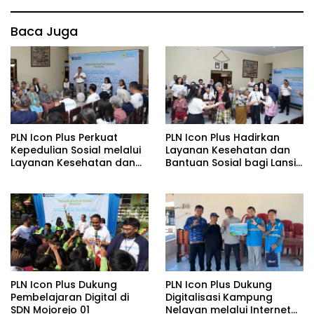
Baca Juga
PLN Icon Plus Perkuat
PLN Icon Plus Hadirkan
Kepedulian Sosial melalui
Layanan Kesehatan dan
Layanan Kesehatan dan
Bantuan Sosial bagi Lansia
Bantuan Komprehensif
di Rumah Belas Kasih
bagi Lansia di Malang
Malang
PLN Icon Plus Dukung
PLN Icon Plus Dukung
Pembelajaran Digital di
Digitalisasi Kampung
SDN Mojorejo 01
Nelayan melalui Internet