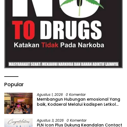
Popular
Agustus 1, 2026
0 Komentar
Membangun Hubungan emosional Yang
baik, Kodaeral Melalui kadispen Letkol
Laut (P) Andreas Suko Riyanto, SH
Sinergitas tidak harus resmi Dengan
suasana Santai lebih Dekat Dan
Agustus 3, 2026
0 Komentar
Harmonis.
PLN Icon Plus Dukung Keandalan Contact