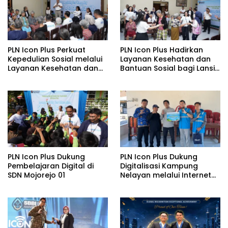
PLN Icon Plus Perkuat
PLN Icon Plus Hadirkan
Kepedulian Sosial melalui
Layanan Kesehatan dan
Layanan Kesehatan dan
Bantuan Sosial bagi Lansia
Bantuan Komprehensif
di Rumah Belas Kasih
bagi Lansia di Malang
Malang
PLN Icon Plus Dukung
PLN Icon Plus Dukung
Pembelajaran Digital di
Digitalisasi Kampung
SDN Mojorejo 01
Nelayan melalui Internet
Gratis di Desa Nelayan
Rajatama