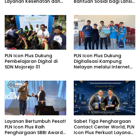
Layanan Kesehatan dan
Bantuan Sosial bagi Lansia
Bantuan Komprehensif
di Rumah Belas Kasih
bagi Lansia di Malang
Malang
PLN Icon Plus Dukung
PLN Icon Plus Dukung
Pembelajaran Digital di
Digitalisasi Kampung
SDN Mojorejo 01
Nelayan melalui Internet
Gratis di Desa Nelayan
Rajatama
Layanan Bertumbuh Pesat!
Sabet Tiga Penghargaan
PLN Icon Plus Raih
Contact Center World, PLN
Penghargaan SBBI Awards
Icon Plus Perkuat Layanan
2026
Pelanggan melalui