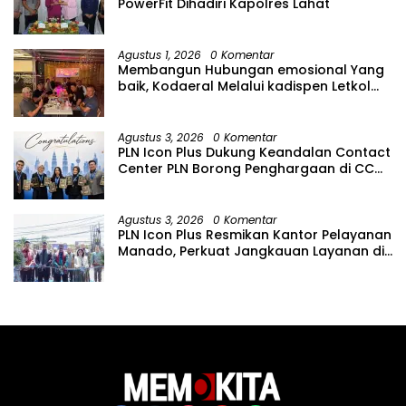
PowerFit Dihadiri Kapolres Lahat
Agustus 1, 2026
0 Komentar
Membangun Hubungan emosional Yang
baik, Kodaeral Melalui kadispen Letkol
Laut (P) Andreas Suko Riyanto, SH
Sinergitas tidak harus resmi Dengan
suasana Santai lebih Dekat Dan
Agustus 3, 2026
0 Komentar
Harmonis.
PLN Icon Plus Dukung Keandalan Contact
Center PLN Borong Penghargaan di CCW
2026
Agustus 3, 2026
0 Komentar
PLN Icon Plus Resmikan Kantor Pelayanan
Manado, Perkuat Jangkauan Layanan di
Sulawesi Utara