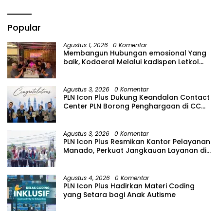
Popular
Agustus 1, 2026
0 Komentar
Membangun Hubungan emosional Yang
baik, Kodaeral Melalui kadispen Letkol
Laut (P) Andreas Suko Riyanto, SH
Sinergitas tidak harus resmi Dengan
suasana Santai lebih Dekat Dan
Agustus 3, 2026
0 Komentar
Harmonis.
PLN Icon Plus Dukung Keandalan Contact
Center PLN Borong Penghargaan di CCW
2026
Agustus 3, 2026
0 Komentar
PLN Icon Plus Resmikan Kantor Pelayanan
Manado, Perkuat Jangkauan Layanan di
Sulawesi Utara
Agustus 4, 2026
0 Komentar
PLN Icon Plus Hadirkan Materi Coding
yang Setara bagi Anak Autisme