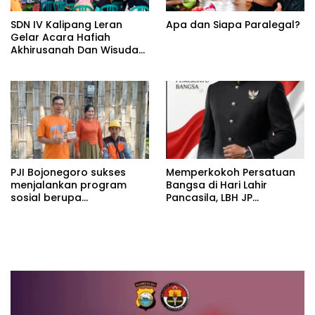
SDN IV Kalipang Leran
Apa dan Siapa Paralegal?
Gelar Acara Hafiah
Akhirusanah Dan Wisuda
Tahfidzul Qur’an
PJI Bojonegoro sukses
Memperkokoh Persatuan
menjalankan program
Bangsa di Hari Lahir
sosial berupa
Pancasila, LBH JP
pemasangan instalasi
Nusantara: Pancasila Pilar
listrik gratis
Utama Penegakan Hukum
dan Keadilan