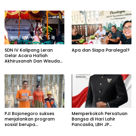
Purwosari, Momen Refleksi
dan Perkuat Kebersamaan
SDN IV Kalipang Leran
Apa dan Siapa Paralegal?
Gelar Acara Hafiah
Akhirusanah Dan Wisuda
Tahfidzul Qur’an
PJI Bojonegoro sukses
Memperkokoh Persatuan
menjalankan program
Bangsa di Hari Lahir
sosial berupa
Pancasila, LBH JP
pemasangan instalasi
Nusantara: Pancasila Pilar
listrik gratis
Utama Penegakan Hukum