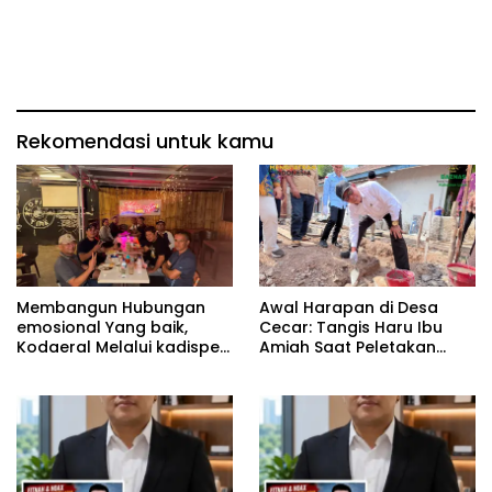
Rekomendasi untuk kamu
Membangun Hubungan
Awal Harapan di Desa
emosional Yang baik,
Cecar: Tangis Haru Ibu
Kodaeral Melalui kadispen
Amiah Saat Peletakan
Letkol Laut (P) Andreas
Batu Pertama Bedah
Suko Riyanto, SH Sinergitas
Rumah BAZNAS Lahat
tidak harus resmi Dengan
suasana Santai lebih
Dekat Dan Harmonis.