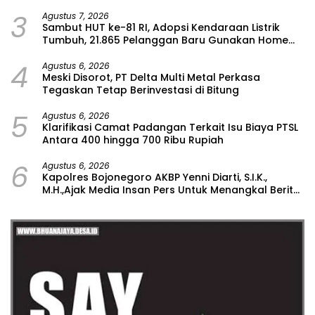
Kajian Rencana Proyek SUTET 500 kV Paiton–
3
Watudodol/Kalipuro
Agustus 7, 2026
Sambut HUT ke-81 RI, Adopsi Kendaraan Listrik
Tumbuh, 21.865 Pelanggan Baru Gunakan Home
Charging Services PLN pada Semester I 2026
4
Agustus 6, 2026
Meski Disorot, PT Delta Multi Metal Perkasa
Tegaskan Tetap Berinvestasi di Bitung
5
Agustus 6, 2026
Klarifikasi Camat Padangan Terkait Isu Biaya PTSL
Antara 400 hingga 700 Ribu Rupiah
6
Agustus 6, 2026
Kapolres Bojonegoro AKBP Yenni Diarti, S.I.K.,
M.H.,Ajak Media Insan Pers Untuk Menangkal Berita
Hoax