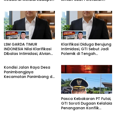
Letkol Laut (P) Andreas
Batu Pertama Bedah
Suko Riyanto, SH Sinergitas
Rumah BAZNAS Lahat
tidak harus resmi Dengan
suasana Santai lebih
Dekat Dan Harmonis.
LSM GARDA TIMUR
Klarifikasi Diduga Berujung
INDONESIA Nilai Klarifikasi
Intimidasi, GTI Sebut Jadi
Dibalas Intimidasi, Alvian
Polemik di Tengah
katakan Banyak belajar
Masyarakat dan Siapkan
lagi Buat Viktor Sesuai
Laporan ke Polda Sulut
Kondisi Jalan Raya Desa
KUHAP pasal 108 ayat 1
Panimbangjaya
Kecamatan Panimbang di
Penuhi Debu disepanjang
jalan Kp.Babakan Kiara
Pasar Panimbang
Pasca Kebakaran PT Futai,
GTI Soroti Dugaan Kelalaia
Penanganan Konflik
Lingkungan