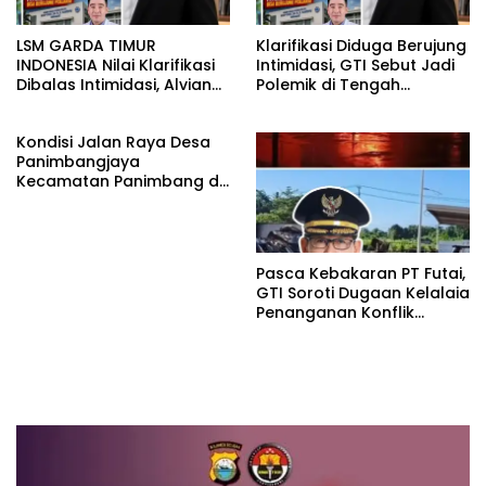
LSM GARDA TIMUR
Klarifikasi Diduga Berujung
INDONESIA Nilai Klarifikasi
Intimidasi, GTI Sebut Jadi
Dibalas Intimidasi, Alvian
Polemik di Tengah
katakan Banyak belajar
Masyarakat dan Siapkan
lagi Buat Viktor Sesuai
Laporan ke Polda Sulut
Kondisi Jalan Raya Desa
KUHAP pasal 108 ayat 1
Panimbangjaya
Kecamatan Panimbang di
Penuhi Debu disepanjang
jalan Kp.Babakan Kiara
Pasar Panimbang
Pasca Kebakaran PT Futai,
GTI Soroti Dugaan Kelalaia
Penanganan Konflik
Lingkungan