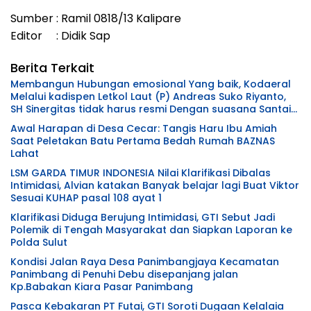
Sumber : Ramil 0818/13 Kalipare
Editor : Didik Sap
Berita Terkait
Membangun Hubungan emosional Yang baik, Kodaeral
Melalui kadispen Letkol Laut (P) Andreas Suko Riyanto,
SH Sinergitas tidak harus resmi Dengan suasana Santai
lebih Dekat Dan Harmonis.
Awal Harapan di Desa Cecar: Tangis Haru Ibu Amiah
Saat Peletakan Batu Pertama Bedah Rumah BAZNAS
Lahat
LSM GARDA TIMUR INDONESIA Nilai Klarifikasi Dibalas
Intimidasi, Alvian katakan Banyak belajar lagi Buat Viktor
Sesuai KUHAP pasal 108 ayat 1
Klarifikasi Diduga Berujung Intimidasi, GTI Sebut Jadi
Polemik di Tengah Masyarakat dan Siapkan Laporan ke
Polda Sulut
Kondisi Jalan Raya Desa Panimbangjaya Kecamatan
Panimbang di Penuhi Debu disepanjang jalan
Kp.Babakan Kiara Pasar Panimbang
Pasca Kebakaran PT Futai, GTI Soroti Dugaan Kelalaia