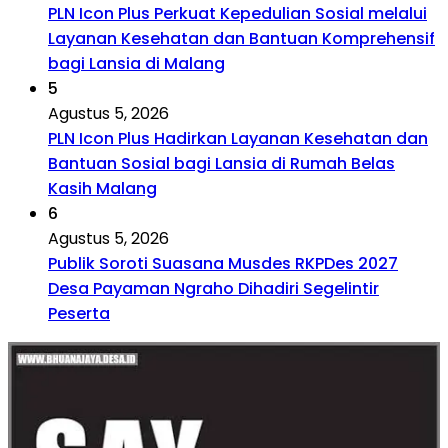
PLN Icon Plus Perkuat Kepedulian Sosial melalui
Layanan Kesehatan dan Bantuan Komprehensif
bagi Lansia di Malang
5
Agustus 5, 2026
PLN Icon Plus Hadirkan Layanan Kesehatan dan
Bantuan Sosial bagi Lansia di Rumah Belas
Kasih Malang
6
Agustus 5, 2026
Publik Soroti Suasana Musdes RKPDes 2027
Desa Payaman Ngraho Dihadiri Segelintir
Peserta