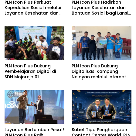
PLN Icon Plus Perkuat
PLN Icon Plus Hadirkan
Kepedulian Sosial melalui
Layanan Kesehatan dan
Layanan Kesehatan dan
Bantuan Sosial bagi Lansia
Bantuan Komprehensif
di Rumah Belas Kasih
bagi Lansia di Malang
Malang
PLN Icon Plus Dukung
PLN Icon Plus Dukung
Pembelajaran Digital di
Digitalisasi Kampung
SDN Mojorejo 01
Nelayan melalui Internet
Gratis di Desa Nelayan
Rajatama
Layanan Bertumbuh Pesat!
Sabet Tiga Penghargaan
PLN Icon Plus Raih
Contact Center World, PLN