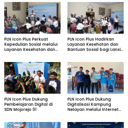
PLN Icon Plus Perkuat
PLN Icon Plus Hadirkan
Kepedulian Sosial melalui
Layanan Kesehatan dan
Layanan Kesehatan dan
Bantuan Sosial bagi Lansia
Bantuan Komprehensif
di Rumah Belas Kasih
bagi Lansia di Malang
Malang
PLN Icon Plus Dukung
PLN Icon Plus Dukung
Pembelajaran Digital di
Digitalisasi Kampung
SDN Mojorejo 01
Nelayan melalui Internet
Gratis di Desa Nelayan
Rajatama