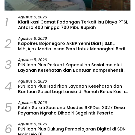
1
Agustus 6, 2026
Klarifikasi Camat Padangan Terkait Isu Biaya PTSL
Antara 400 hingga 700 Ribu Rupiah
2
Agustus 6, 2026
Kapolres Bojonegoro AKBP Yenni Diarti, S.I.K.,
M.H.,Ajak Media Insan Pers Untuk Menangkal Berita
Hoax
3
Agustus 5, 2026
PLN Icon Plus Perkuat Kepedulian Sosial melalui
Layanan Kesehatan dan Bantuan Komprehensif
bagi Lansia di Malang
4
Agustus 5, 2026
PLN Icon Plus Hadirkan Layanan Kesehatan dan
Bantuan Sosial bagi Lansia di Rumah Belas Kasih
Malang
5
Agustus 5, 2026
Publik Soroti Suasana Musdes RKPDes 2027 Desa
Payaman Ngraho Dihadiri Segelintir Peserta
6
Agustus 5, 2026
PLN Icon Plus Dukung Pembelajaran Digital di SDN
Mojorejo 01