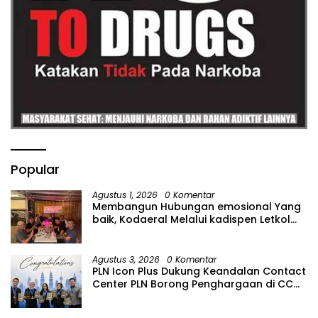
Popular
Agustus 1, 2026
0 Komentar
Membangun Hubungan emosional Yang
baik, Kodaeral Melalui kadispen Letkol
Laut (P) Andreas Suko Riyanto, SH
Sinergitas tidak harus resmi Dengan
suasana Santai lebih Dekat Dan
Agustus 3, 2026
0 Komentar
Harmonis.
PLN Icon Plus Dukung Keandalan Contact
Center PLN Borong Penghargaan di CCW
2026