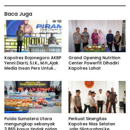
Baca Juga
Kapolres Bojonegoro AKBP
Grand Opening Nutrition
Yenni Diarti, S.I.K., M.H.,Ajak
Center PowerFit Dihadiri
Media Insan Pers Untuk
Kapolres Lahat
Menangkal Berita Hoax
Polda Sumatera Utara
Perkuat Sinergitas
mengungkap sebanyak
Kapolres Nias Selatan
3.865 kasus tindak pidana
Jalin Silaturahmi ke