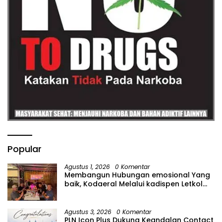
Popular
Agustus 1, 2026
0 Komentar
Membangun Hubungan emosional Yang
baik, Kodaeral Melalui kadispen Letkol
Laut (P) Andreas Suko Riyanto, SH
Sinergitas tidak harus resmi Dengan
suasana Santai lebih Dekat Dan
Agustus 3, 2026
0 Komentar
Harmonis.
PLN Icon Plus Dukung Keandalan Contact