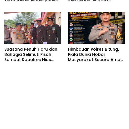
narkoba sepanjang
Kejaksaan Negeri Nias
Januari hingga Juni 2026.
Selatan Demi Menjaga
Stabilitas Daerah
Suasana Penuh Haru dan
Himbauan Polres Bitung,
Bahagia Selimuti Pisah
Piala Dunia Nobar
Sambut Kapolres Nias
Masyarakat Secara Aman
Selatan
Tertib dan Sportif.