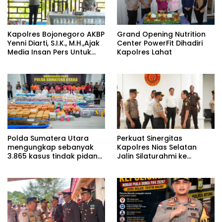
Kapolres Bojonegoro AKBP
Grand Opening Nutrition
Yenni Diarti, S.I.K., M.H.,Ajak
Center PowerFit Dihadiri
Media Insan Pers Untuk
Kapolres Lahat
Menangkal Berita Hoax
Polda Sumatera Utara
Perkuat Sinergitas
mengungkap sebanyak
Kapolres Nias Selatan
3.865 kasus tindak pidana
Jalin Silaturahmi ke
narkoba sepanjang
Kejaksaan Negeri Nias
Januari hingga Juni 2026.
Selatan Demi Menjaga
Stabilitas Daerah