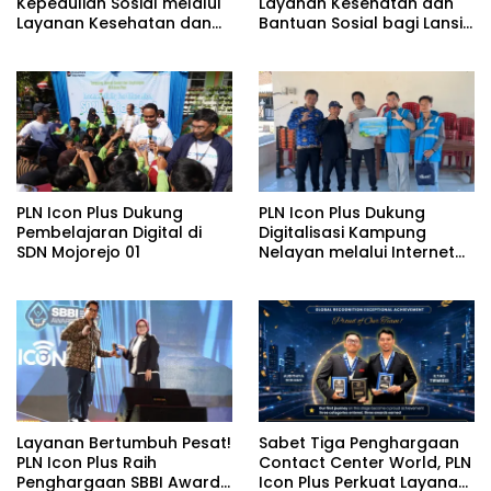
Kepedulian Sosial melalui
Layanan Kesehatan dan
Layanan Kesehatan dan
Bantuan Sosial bagi Lansia
Bantuan Komprehensif
di Rumah Belas Kasih
bagi Lansia di Malang
Malang
PLN Icon Plus Dukung
PLN Icon Plus Dukung
Pembelajaran Digital di
Digitalisasi Kampung
SDN Mojorejo 01
Nelayan melalui Internet
Gratis di Desa Nelayan
Rajatama
Layanan Bertumbuh Pesat!
Sabet Tiga Penghargaan
PLN Icon Plus Raih
Contact Center World, PLN
Penghargaan SBBI Awards
Icon Plus Perkuat Layanan