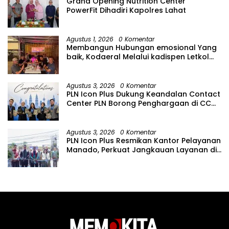
Grand Opening Nutrition Center
PowerFit Dihadiri Kapolres Lahat
Agustus 1, 2026
0 Komentar
Membangun Hubungan emosional Yang
baik, Kodaeral Melalui kadispen Letkol
Laut (P) Andreas Suko Riyanto, SH
Sinergitas tidak harus resmi Dengan
suasana Santai lebih Dekat Dan
Agustus 3, 2026
0 Komentar
Harmonis.
PLN Icon Plus Dukung Keandalan Contact
Center PLN Borong Penghargaan di CCW
2026
Agustus 3, 2026
0 Komentar
PLN Icon Plus Resmikan Kantor Pelayanan
Manado, Perkuat Jangkauan Layanan di
Sulawesi Utara