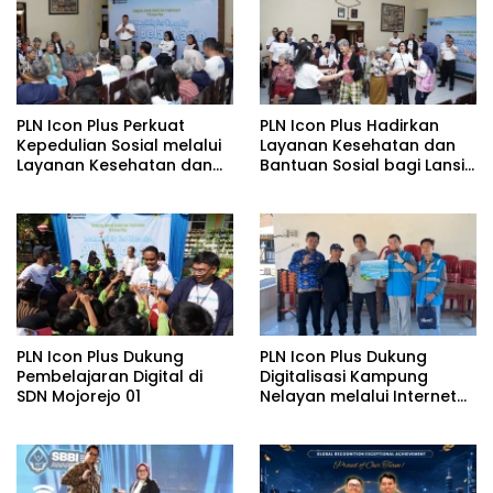
PLN Icon Plus Perkuat
PLN Icon Plus Hadirkan
Kepedulian Sosial melalui
Layanan Kesehatan dan
Layanan Kesehatan dan
Bantuan Sosial bagi Lansia
Bantuan Komprehensif
di Rumah Belas Kasih
bagi Lansia di Malang
Malang
PLN Icon Plus Dukung
PLN Icon Plus Dukung
Pembelajaran Digital di
Digitalisasi Kampung
SDN Mojorejo 01
Nelayan melalui Internet
Gratis di Desa Nelayan
Rajatama