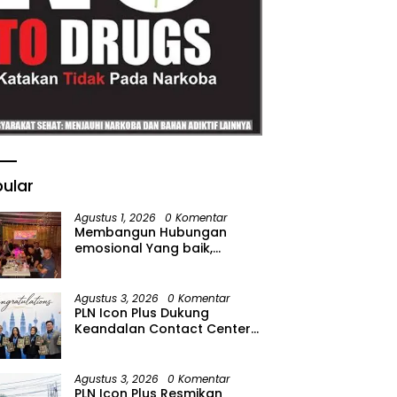
ular
Agustus 1, 2026
0 Komentar
Membangun Hubungan
emosional Yang baik,
Kodaeral Melalui kadispen
Letkol Laut (P) Andreas Suko
Riyanto, SH Sinergitas tidak
Agustus 3, 2026
0 Komentar
harus resmi Dengan
PLN Icon Plus Dukung
suasana Santai lebih Dekat
Keandalan Contact Center
Dan Harmonis.
PLN Borong Penghargaan di
CCW 2026
Agustus 3, 2026
0 Komentar
PLN Icon Plus Resmikan