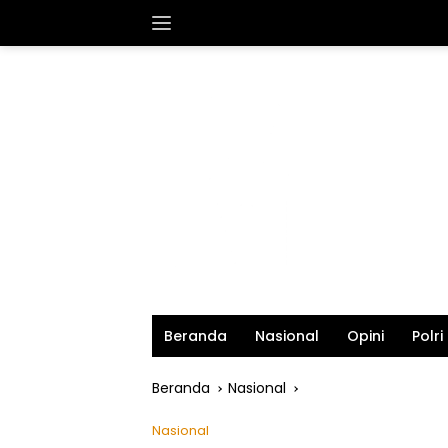
Langsung
ke
konten
Beranda
Nasional
Opini
Polri
Beranda
Nasional
Nasional