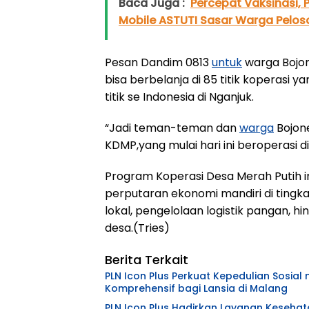
Baca Juga :
Percepat Vaksinasi, 
Mobile ASTUTI Sasar Warga Pelos
Pesan Dandim 0813
untuk
warga Bojo
bisa berbelanja di 85 titik koperasi y
titik se Indonesia di Nganjuk.
“Jadi teman-teman dan
warga
Bojone
KDMP,yang mulai hari ini beroperasi d
Program Koperasi Desa Merah Putih in
perputaran ekonomi mandiri di ting
lokal, pengelolaan logistik pangan,
desa.(Tries)
Berita Terkait
PLN Icon Plus Perkuat Kepedulian Sosia
Komprehensif bagi Lansia di Malang
PLN Icon Plus Hadirkan Layanan Kesehat