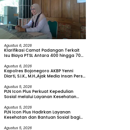
Agustus 6, 2026
Klarifikasi Camat Padangan Terkait
Isu Biaya PTSL Antara 400 hingga 700
Ribu Rupiah
Agustus 6, 2026
Kapolres Bojonegoro AKBP Yenni
Diarti, S.I.K., M.H.,Ajak Media Insan Pers
Untuk Menangkal Berita Hoax
Agustus 5, 2026
PLN Icon Plus Perkuat Kepedulian
Sosial melalui Layanan Kesehatan
dan Bantuan Komprehensif bagi
Lansia di Malang
Agustus 5, 2026
PLN Icon Plus Hadirkan Layanan
Kesehatan dan Bantuan Sosial bagi
Lansia di Rumah Belas Kasih Malang
Agustus 5, 2026