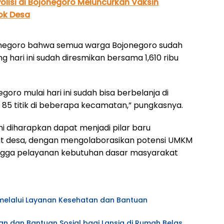
Polisi di Bojonegoro Meluncurkan Vaksin
ok Desa
negoro bahwa semua warga Bojonegoro sudah
ang hari ini sudah diresmikan bersama 1,610 ribu
goro mulai hari ini sudah bisa berbelanja di
i 85 titik di beberapa kecamatan,” pungkasnya.
i diharapkan dapat menjadi pilar baru
kat desa, dengan mengolaborasikan potensi UMKM
 hingga pelayanan kebutuhan dasar masyarakat
l melalui Layanan Kesehatan dan Bantuan
an dan Bantuan Sosial bagi Lansia di Rumah Belas