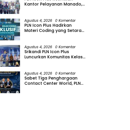
Kantor Pelayanan Manado,
Perkuat Jangkauan Layanan
di Sulawesi Utara
Agustus 4, 2026
0 Komentar
PLN Icon Plus Hadirkan
Materi Coding yang Setara
bagi Anak Autisme
Agustus 4, 2026
0 Komentar
Srikandi PLN Icon Plus
Luncurkan Komunitas Kelas
Koding Inklusif pada Hari
Anak Nasional
Agustus 4, 2026
0 Komentar
Sabet Tiga Penghargaan
Contact Center World, PLN
Icon Plus Perkuat Layanan
Pelanggan melalui Contact
Center ICONNET