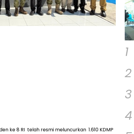
1
2
3
4
den ke 8 RI telah resmi meluncurkan 1.610 KDMP