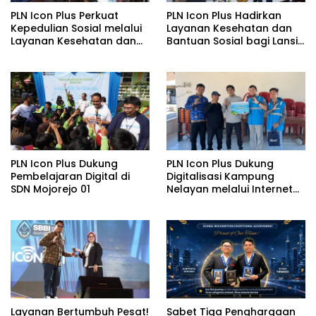
PLN Icon Plus Perkuat
PLN Icon Plus Hadirkan
Kepedulian Sosial melalui
Layanan Kesehatan dan
Layanan Kesehatan dan
Bantuan Sosial bagi Lansia
Bantuan Komprehensif
di Rumah Belas Kasih
bagi Lansia di Malang
Malang
PLN Icon Plus Dukung
PLN Icon Plus Dukung
Pembelajaran Digital di
Digitalisasi Kampung
SDN Mojorejo 01
Nelayan melalui Internet
Gratis di Desa Nelayan
Rajatama
Layanan Bertumbuh Pesat!
Sabet Tiga Penghargaan