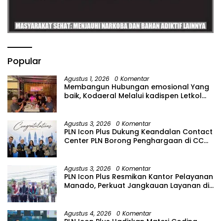
Popular
Agustus 1, 2026
0 Komentar
Membangun Hubungan emosional Yang
baik, Kodaeral Melalui kadispen Letkol
Laut (P) Andreas Suko Riyanto, SH
Sinergitas tidak harus resmi Dengan
suasana Santai lebih Dekat Dan
Agustus 3, 2026
0 Komentar
Harmonis.
PLN Icon Plus Dukung Keandalan Contact
Center PLN Borong Penghargaan di CCW
2026
Agustus 3, 2026
0 Komentar
PLN Icon Plus Resmikan Kantor Pelayanan
Manado, Perkuat Jangkauan Layanan di
Sulawesi Utara
Agustus 4, 2026
0 Komentar