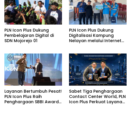
PLN Icon Plus Dukung
PLN Icon Plus Dukung
Pembelajaran Digital di
Digitalisasi Kampung
SDN Mojorejo 01
Nelayan melalui Internet
Gratis di Desa Nelayan
Rajatama
Layanan Bertumbuh Pesat!
Sabet Tiga Penghargaan
PLN Icon Plus Raih
Contact Center World, PLN
Penghargaan SBBI Awards
Icon Plus Perkuat Layanan
2026
Pelanggan melalui
Contact Center ICONNET