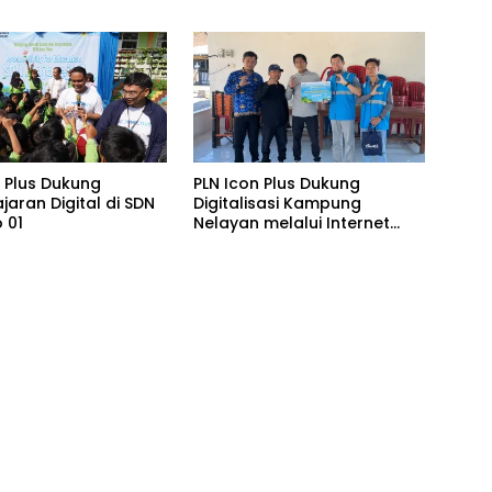
n Home Charging
Bantuan Komprehensif bagi
s PLN pada Semester
Lansia di Malang
n Plus Dukung
PLN Icon Plus Dukung
aran Digital di SDN
Digitalisasi Kampung
 01
Nelayan melalui Internet
Gratis di Desa Nelayan
Rajatama