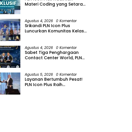
Materi Coding yang Setara
bagi Anak Autisme
Agustus 4, 2026
0 Komentar
Srikandi PLN Icon Plus
Luncurkan Komunitas Kelas
Koding Inklusif pada Hari
Anak Nasional
Agustus 4, 2026
0 Komentar
Sabet Tiga Penghargaan
Contact Center World, PLN
Icon Plus Perkuat Layanan
Pelanggan melalui Contact
Center ICONNET
Agustus 5, 2026
0 Komentar
Layanan Bertumbuh Pesat!
PLN Icon Plus Raih
Penghargaan SBBI Awards
2026