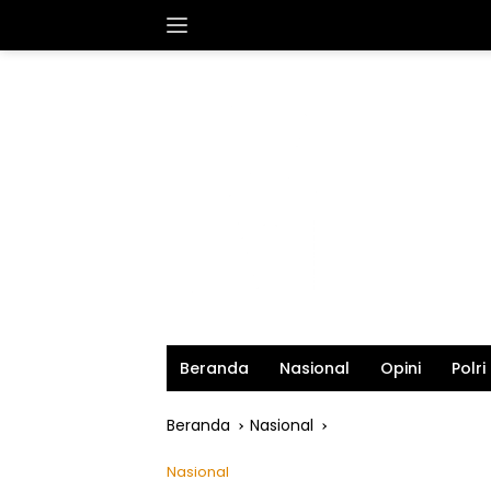
Langsung
ke
konten
Beranda
Nasional
Opini
Polri
Beranda
Nasional
Nasional