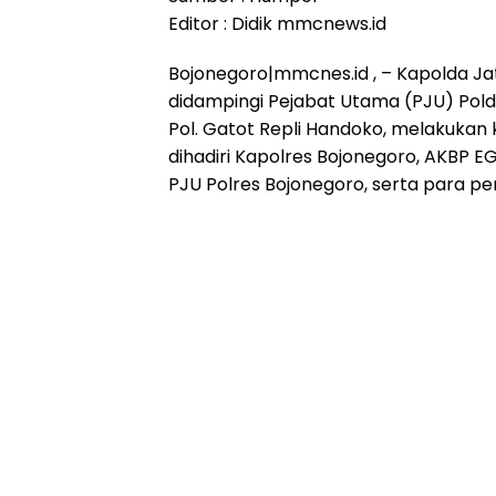
Editor : Didik mmcnews.id
Bojonegoro|mmcnes.id , – Kapolda Jatim Ir
didampingi Pejabat Utama (PJU) Pol
Pol. Gatot Repli Handoko, melakukan 
dihadiri Kapolres Bojonegoro, AKBP E
PJU Polres Bojonegoro, serta para per