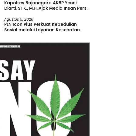
Kapolres Bojonegoro AKBP Yenni
Diarti, S.I.K., M.H.,Ajak Media Insan Pers
Untuk Menangkal Berita Hoax
Agustus 5, 2026
PLN Icon Plus Perkuat Kepedulian
Sosial melalui Layanan Kesehatan
dan Bantuan Komprehensif bagi
Lansia di Malang