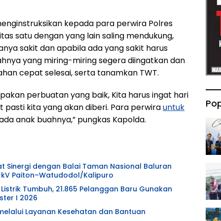
menginstruksikan kepada para perwira Polres
itas satu dengan yang lain saling mendukung,
anya sakit dan apabila ada yang sakit harus
hnya yang miring-miring segera diingatkan dan
ahan cepat selesai, serta tanamkan TWT.
akan perbuatan yang baik, Kita harus ingat hari
Pop
t pasti kita yang akan diberi. Para perwira
untuk
da anak buahnya,” pungkas Kapolda.
at Sinergi dengan Balai Taman Nasional Baluran
 kV Paiton–Watudodol/Kalipuro
Listrik Tumbuh, 21.865 Pelanggan Baru Gunakan
ter I 2026
l melalui Layanan Kesehatan dan Bantuan