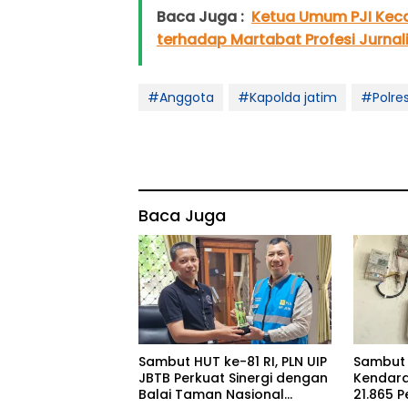
Baca Juga :
Ketua Umum PJI Kec
terhadap Martabat Profesi Jurnal
#Anggota
#Kapolda jatim
#Polre
Baca Juga
Sambut HUT ke-81 RI, PLN UIP
Sambut 
JBTB Perkuat Sinergi dengan
Kendara
Balai Taman Nasional
21.865 