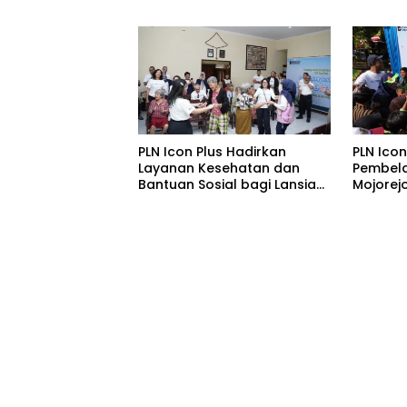
Baluran Bahas Kajian
Gunaka
Rencana Proyek SUTET 500
Service
kV Paiton–
I 2026
Watudodol/Kalipuro
PLN Icon Plus Hadirkan
PLN Ico
Layanan Kesehatan dan
Pembelaj
Bantuan Sosial bagi Lansia
Mojorejo
di Rumah Belas Kasih
Malang