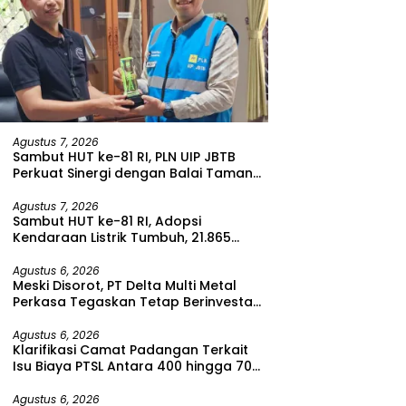
Agustus 7, 2026
Sambut HUT ke-81 RI, PLN UIP JBTB
Perkuat Sinergi dengan Balai Taman
Nasional Baluran Bahas Kajian
Rencana Proyek SUTET 500 kV Paiton–
Agustus 7, 2026
Sambut HUT ke-81 RI, Adopsi
Watudodol/Kalipuro
Kendaraan Listrik Tumbuh, 21.865
Pelanggan Baru Gunakan Home
Charging Services PLN pada Semester
Agustus 6, 2026
Meski Disorot, PT Delta Multi Metal
I 2026
Perkasa Tegaskan Tetap Berinvestasi
di Bitung
Agustus 6, 2026
Klarifikasi Camat Padangan Terkait
Isu Biaya PTSL Antara 400 hingga 700
Ribu Rupiah
Agustus 6, 2026