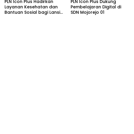
PLN Icon Plus Hadirkan
PLN Icon Plus Dukung
Layanan Kesehatan dan
Pembelajaran Digital di
Bantuan Sosial bagi Lansia
SDN Mojorejo 01
di Rumah Belas Kasih
Malang