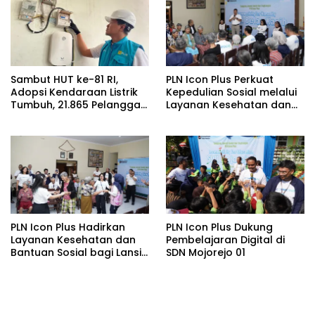
Watudodol/Kalipuro
Sambut HUT ke-81 RI,
PLN Icon Plus Perkuat
Adopsi Kendaraan Listrik
Kepedulian Sosial melalui
Tumbuh, 21.865 Pelanggan
Layanan Kesehatan dan
Baru Gunakan Home
Bantuan Komprehensif
Charging Services PLN
bagi Lansia di Malang
pada Semester I 2026
PLN Icon Plus Hadirkan
PLN Icon Plus Dukung
Layanan Kesehatan dan
Pembelajaran Digital di
Bantuan Sosial bagi Lansia
SDN Mojorejo 01
di Rumah Belas Kasih
Malang