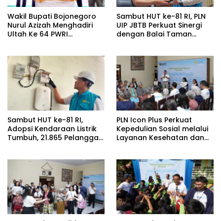
Wakil Bupati Bojonegoro
Sambut HUT ke-81 RI, PLN
Nurul Azizah Menghadiri
UIP JBTB Perkuat Sinergi
Ultah Ke 64 PWRI
dengan Balai Taman
Kabupaten Bojonegoro
Nasional Baluran Bahas
Kajian Rencana Proyek
SUTET 500 kV Paiton–
Watudodol/Kalipuro
Sambut HUT ke-81 RI,
PLN Icon Plus Perkuat
Adopsi Kendaraan Listrik
Kepedulian Sosial melalui
Tumbuh, 21.865 Pelanggan
Layanan Kesehatan dan
Baru Gunakan Home
Bantuan Komprehensif
Charging Services PLN
bagi Lansia di Malang
pada Semester I 2026