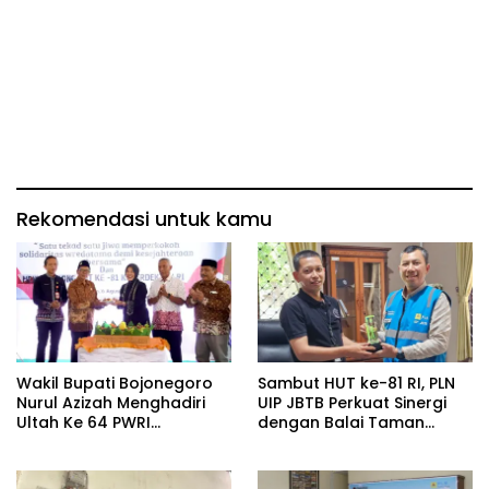
Rekomendasi untuk kamu
Wakil Bupati Bojonegoro
Sambut HUT ke-81 RI, PLN
Nurul Azizah Menghadiri
UIP JBTB Perkuat Sinergi
Ultah Ke 64 PWRI
dengan Balai Taman
Kabupaten Bojonegoro
Nasional Baluran Bahas
Kajian Rencana Proyek
SUTET 500 kV Paiton–