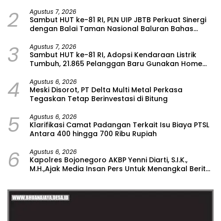
2
Agustus 7, 2026
Sambut HUT ke-81 RI, PLN UIP JBTB Perkuat Sinergi
dengan Balai Taman Nasional Baluran Bahas
Kajian Rencana Proyek SUTET 500 kV Paiton–
3
Watudodol/Kalipuro
Agustus 7, 2026
Sambut HUT ke-81 RI, Adopsi Kendaraan Listrik
Tumbuh, 21.865 Pelanggan Baru Gunakan Home
Charging Services PLN pada Semester I 2026
4
Agustus 6, 2026
Meski Disorot, PT Delta Multi Metal Perkasa
Tegaskan Tetap Berinvestasi di Bitung
5
Agustus 6, 2026
Klarifikasi Camat Padangan Terkait Isu Biaya PTSL
Antara 400 hingga 700 Ribu Rupiah
6
Agustus 6, 2026
Kapolres Bojonegoro AKBP Yenni Diarti, S.I.K.,
M.H.,Ajak Media Insan Pers Untuk Menangkal Berita
Hoax