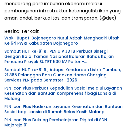
mendorong pertumbuhan ekonomi melalui
pembangunan infrastruktur ketenagalistrikan yang
aman, andal, berkualitas, dan transparan. (@dex)
Berita Terkait
Wakil Bupati Bojonegoro Nurul Azizah Menghadiri Ultah
Ke 64 PWRI Kabupaten Bojonegoro
Sambut HUT ke-81 RI, PLN UIP JBTB Perkuat Sinergi
dengan Balai Taman Nasional Baluran Bahas Kajian
Rencana Proyek SUTET 500 kV Paiton–
Watudodol/Kalipuro
Sambut HUT ke-81 RI, Adopsi Kendaraan Listrik Tumbuh,
21.865 Pelanggan Baru Gunakan Home Charging
Services PLN pada Semester I 2026
PLN Icon Plus Perkuat Kepedulian Sosial melalui Layanan
Kesehatan dan Bantuan Komprehensif bagi Lansia di
Malang
PLN Icon Plus Hadirkan Layanan Kesehatan dan Bantuan
Sosial bagi Lansia di Rumah Belas Kasih Malang
PLN Icon Plus Dukung Pembelajaran Digital di SDN
Mojorejo 01