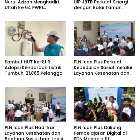
Nurul Azizah Menghadiri
UIP JBTB Perkuat Sinergi
Ultah Ke 64 PWRI
dengan Balai Taman
Kabupaten Bojonegoro
Nasional Baluran Bahas
Kajian Rencana Proyek
SUTET 500 kV Paiton–
Watudodol/Kalipuro
Sambut HUT ke-81 RI,
PLN Icon Plus Perkuat
Adopsi Kendaraan Listrik
Kepedulian Sosial melalui
Tumbuh, 21.865 Pelanggan
Layanan Kesehatan dan
Baru Gunakan Home
Bantuan Komprehensif
Charging Services PLN
bagi Lansia di Malang
pada Semester I 2026
PLN Icon Plus Hadirkan
PLN Icon Plus Dukung
Layanan Kesehatan dan
Pembelajaran Digital di
Bantuan Sosial bagi Lansia
SDN Mojorejo 01