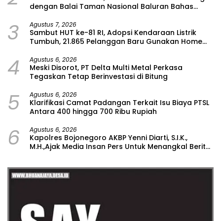
dengan Balai Taman Nasional Baluran Bahas
Kajian Rencana Proyek SUTET 500 kV Paiton–
3
Watudodol/Kalipuro
Agustus 7, 2026
Sambut HUT ke-81 RI, Adopsi Kendaraan Listrik
Tumbuh, 21.865 Pelanggan Baru Gunakan Home
Charging Services PLN pada Semester I 2026
4
Agustus 6, 2026
Meski Disorot, PT Delta Multi Metal Perkasa
Tegaskan Tetap Berinvestasi di Bitung
5
Agustus 6, 2026
Klarifikasi Camat Padangan Terkait Isu Biaya PTSL
Antara 400 hingga 700 Ribu Rupiah
6
Agustus 6, 2026
Kapolres Bojonegoro AKBP Yenni Diarti, S.I.K.,
M.H.,Ajak Media Insan Pers Untuk Menangkal Berita
Hoax