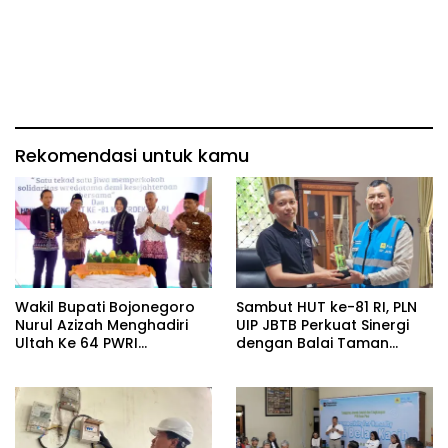
Rekomendasi untuk kamu
Wakil Bupati Bojonegoro
Sambut HUT ke-81 RI, PLN
Nurul Azizah Menghadiri
UIP JBTB Perkuat Sinergi
Ultah Ke 64 PWRI
dengan Balai Taman
Kabupaten Bojonegoro
Nasional Baluran Bahas
Kajian Rencana Proyek
SUTET 500 kV Paiton–
Watudodol/Kalipuro