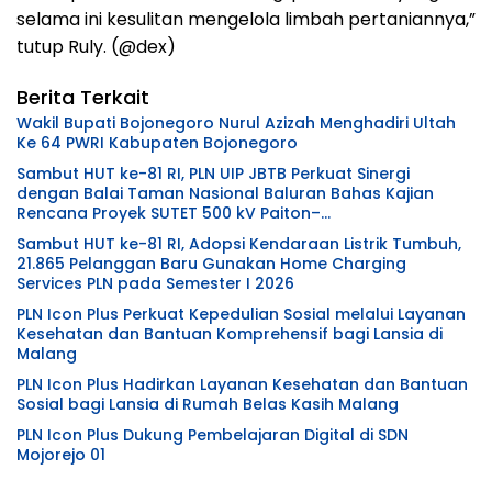
selama ini kesulitan mengelola limbah pertaniannya,”
tutup Ruly. (@dex)
Berita Terkait
Wakil Bupati Bojonegoro Nurul Azizah Menghadiri Ultah
Ke 64 PWRI Kabupaten Bojonegoro
Sambut HUT ke-81 RI, PLN UIP JBTB Perkuat Sinergi
dengan Balai Taman Nasional Baluran Bahas Kajian
Rencana Proyek SUTET 500 kV Paiton–
Watudodol/Kalipuro
Sambut HUT ke-81 RI, Adopsi Kendaraan Listrik Tumbuh,
21.865 Pelanggan Baru Gunakan Home Charging
Services PLN pada Semester I 2026
PLN Icon Plus Perkuat Kepedulian Sosial melalui Layanan
Kesehatan dan Bantuan Komprehensif bagi Lansia di
Malang
PLN Icon Plus Hadirkan Layanan Kesehatan dan Bantuan
Sosial bagi Lansia di Rumah Belas Kasih Malang
PLN Icon Plus Dukung Pembelajaran Digital di SDN
Mojorejo 01