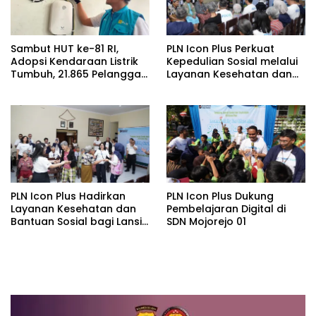
Sambut HUT ke-81 RI,
PLN Icon Plus Perkuat
Adopsi Kendaraan Listrik
Kepedulian Sosial melalui
Tumbuh, 21.865 Pelanggan
Layanan Kesehatan dan
Baru Gunakan Home
Bantuan Komprehensif
Charging Services PLN
bagi Lansia di Malang
pada Semester I 2026
PLN Icon Plus Hadirkan
PLN Icon Plus Dukung
Layanan Kesehatan dan
Pembelajaran Digital di
Bantuan Sosial bagi Lansia
SDN Mojorejo 01
di Rumah Belas Kasih
Malang