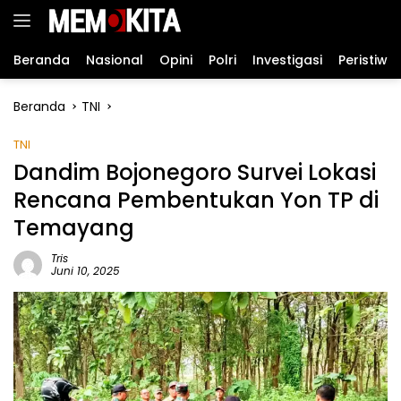
Langsung
ke
konten
Beranda
Nasional
Opini
Polri
Investigasi
Peristiwa
Beranda
TNI
TNI
Dandim Bojonegoro Survei Lokasi
Rencana Pembentukan Yon TP di
Temayang
Tris
Juni 10, 2025