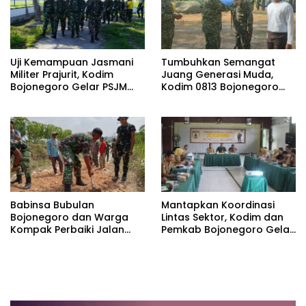
Uji Kemampuan Jasmani
Tumbuhkan Semangat
Militer Prajurit, Kodim
Juang Generasi Muda,
Bojonegoro Gelar PSJM
Kodim 0813 Bojonegoro
Sistem Blok
Gelar Persami KKRI di
Dander
Babinsa Bubulan
Mantapkan Koordinasi
Bojonegoro dan Warga
Lintas Sektor, Kodim dan
Kompak Perbaiki Jalan
Pemkab Bojonegoro Gelar
Dusun Maor
Rakor Kesiapan TMMD 129