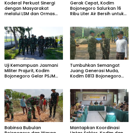
Koderal Perkuat Sinergi
Gerak Cepat, Kodim
dengan Masyarakat
Bojonegoro Salurkan 16
melalui LSM dan Ormas
Ribu Liter Air Bersih untuk
Sulut
Warga Terdampak
Kekeringan
Uji Kemampuan Jasmani
Tumbuhkan Semangat
Militer Prajurit, Kodim
Juang Generasi Muda,
Bojonegoro Gelar PSJM
Kodim 0813 Bojonegoro
Sistem Blok
Gelar Persami KKRI di
Dander
Babinsa Bubulan
Mantapkan Koordinasi
Bojonegoro dan Warga
Lintas Sektor, Kodim dan