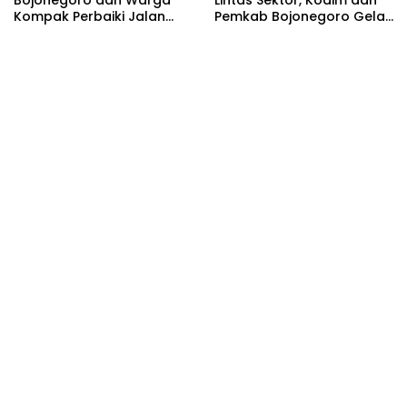
Kompak Perbaiki Jalan
Pemkab Bojonegoro Gelar
Dusun Maor
Rakor Kesiapan TMMD 129