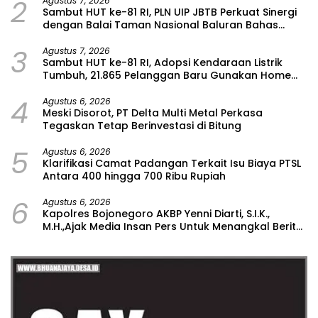
2
Agustus 7, 2026
Sambut HUT ke-81 RI, PLN UIP JBTB Perkuat Sinergi
dengan Balai Taman Nasional Baluran Bahas
Kajian Rencana Proyek SUTET 500 kV Paiton–
3
Watudodol/Kalipuro
Agustus 7, 2026
Sambut HUT ke-81 RI, Adopsi Kendaraan Listrik
Tumbuh, 21.865 Pelanggan Baru Gunakan Home
Charging Services PLN pada Semester I 2026
4
Agustus 6, 2026
Meski Disorot, PT Delta Multi Metal Perkasa
Tegaskan Tetap Berinvestasi di Bitung
5
Agustus 6, 2026
Klarifikasi Camat Padangan Terkait Isu Biaya PTSL
Antara 400 hingga 700 Ribu Rupiah
6
Agustus 6, 2026
Kapolres Bojonegoro AKBP Yenni Diarti, S.I.K.,
M.H.,Ajak Media Insan Pers Untuk Menangkal Berita
Hoax