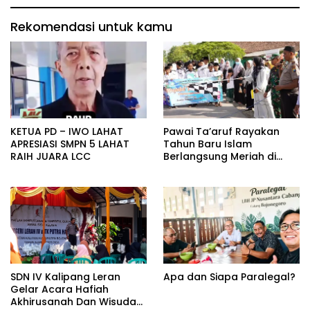
Rekomendasi untuk kamu
KETUA PD – IWO LAHAT
Pawai Ta’aruf Rayakan
APRESIASI SMPN 5 LAHAT
Tahun Baru Islam
RAIH JUARA LCC
Berlangsung Meriah di
Purwosari, Momen Refleksi
dan Perkuat Kebersamaan
SDN IV Kalipang Leran
Apa dan Siapa Paralegal?
Gelar Acara Hafiah
Akhirusanah Dan Wisuda