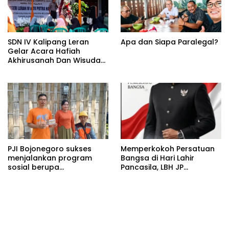
SDN IV Kalipang Leran
Apa dan Siapa Paralegal?
Gelar Acara Hafiah
Akhirusanah Dan Wisuda
Tahfidzul Qur’an
PJI Bojonegoro sukses
Memperkokoh Persatuan
menjalankan program
Bangsa di Hari Lahir
sosial berupa
Pancasila, LBH JP
pemasangan instalasi
Nusantara: Pancasila Pilar
listrik gratis
Utama Penegakan Hukum
dan Keadilan