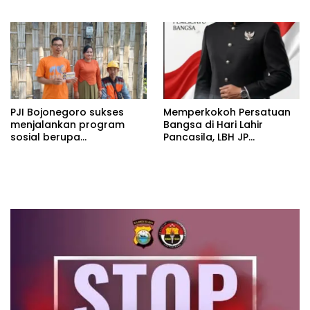
Tahfidzul Qur’an
PJI Bojonegoro sukses
Memperkokoh Persatuan
menjalankan program
Bangsa di Hari Lahir
sosial berupa
Pancasila, LBH JP
pemasangan instalasi
Nusantara: Pancasila Pilar
listrik gratis
Utama Penegakan Hukum
dan Keadilan