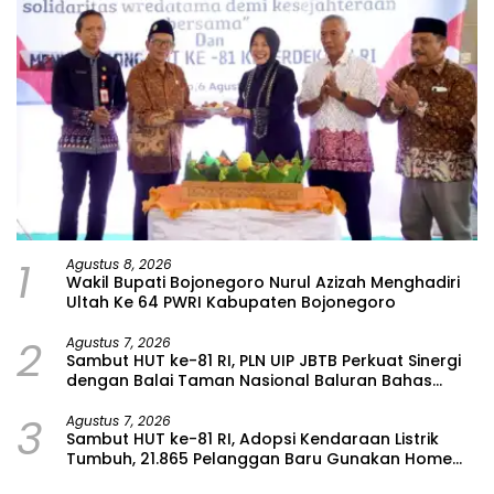
1
Agustus 8, 2026
Wakil Bupati Bojonegoro Nurul Azizah Menghadiri
Ultah Ke 64 PWRI Kabupaten Bojonegoro
2
Agustus 7, 2026
Sambut HUT ke-81 RI, PLN UIP JBTB Perkuat Sinergi
dengan Balai Taman Nasional Baluran Bahas
Kajian Rencana Proyek SUTET 500 kV Paiton–
3
Watudodol/Kalipuro
Agustus 7, 2026
Sambut HUT ke-81 RI, Adopsi Kendaraan Listrik
Tumbuh, 21.865 Pelanggan Baru Gunakan Home
Charging Services PLN pada Semester I 2026