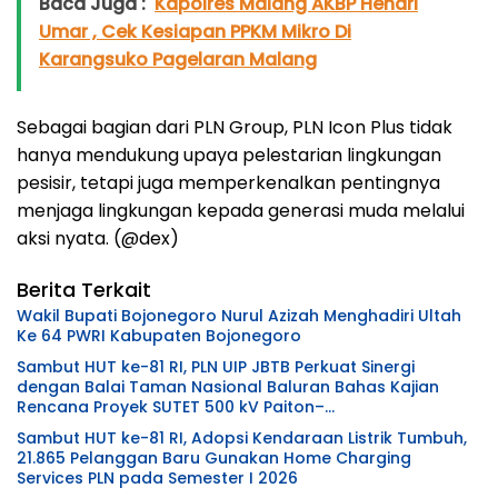
Baca Juga :
Kapolres Malang AKBP Hendri
Umar , Cek Kesiapan PPKM Mikro Di
Karangsuko Pagelaran Malang
Sebagai bagian dari PLN Group, PLN Icon Plus tidak
hanya mendukung upaya pelestarian lingkungan
pesisir, tetapi juga memperkenalkan pentingnya
menjaga lingkungan kepada generasi muda melalui
aksi nyata. (@dex)
Berita Terkait
Wakil Bupati Bojonegoro Nurul Azizah Menghadiri Ultah
Ke 64 PWRI Kabupaten Bojonegoro
Sambut HUT ke-81 RI, PLN UIP JBTB Perkuat Sinergi
dengan Balai Taman Nasional Baluran Bahas Kajian
Rencana Proyek SUTET 500 kV Paiton–
Watudodol/Kalipuro
Sambut HUT ke-81 RI, Adopsi Kendaraan Listrik Tumbuh,
21.865 Pelanggan Baru Gunakan Home Charging
Services PLN pada Semester I 2026