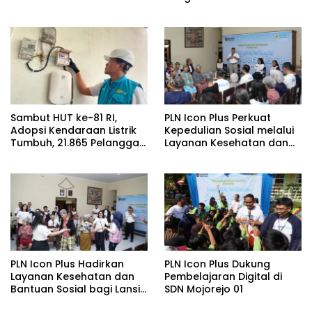
Kabupaten Bojonegoro
Nasional Baluran Bahas
Kajian Rencana Proyek
SUTET 500 kV Paiton–
Watudodol/Kalipuro
Sambut HUT ke-81 RI,
PLN Icon Plus Perkuat
Adopsi Kendaraan Listrik
Kepedulian Sosial melalui
Tumbuh, 21.865 Pelanggan
Layanan Kesehatan dan
Baru Gunakan Home
Bantuan Komprehensif
Charging Services PLN
bagi Lansia di Malang
pada Semester I 2026
PLN Icon Plus Hadirkan
PLN Icon Plus Dukung
Layanan Kesehatan dan
Pembelajaran Digital di
Bantuan Sosial bagi Lansia
SDN Mojorejo 01
di Rumah Belas Kasih