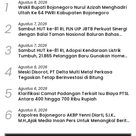
1
Agustus 8, 2026
Wakil Bupati Bojonegoro Nurul Azizah Menghadiri
Ultah Ke 64 PWRI Kabupaten Bojonegoro
2
Agustus 7, 2026
Sambut HUT ke-81 RI, PLN UIP JBTB Perkuat Sinergi
dengan Balai Taman Nasional Baluran Bahas
Kajian Rencana Proyek SUTET 500 kV Paiton–
3
Watudodol/Kalipuro
Agustus 7, 2026
Sambut HUT ke-81 RI, Adopsi Kendaraan Listrik
Tumbuh, 21.865 Pelanggan Baru Gunakan Home
Charging Services PLN pada Semester I 2026
4
Agustus 6, 2026
Meski Disorot, PT Delta Multi Metal Perkasa
Tegaskan Tetap Berinvestasi di Bitung
5
Agustus 6, 2026
Klarifikasi Camat Padangan Terkait Isu Biaya PTSL
Antara 400 hingga 700 Ribu Rupiah
6
Agustus 6, 2026
Kapolres Bojonegoro AKBP Yenni Diarti, S.I.K.,
M.H.,Ajak Media Insan Pers Untuk Menangkal Berita
Hoax