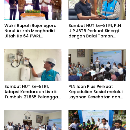
Wakil Bupati Bojonegoro
Sambut HUT ke-81 RI, PLN
Nurul Azizah Menghadiri
UIP JBTB Perkuat Sinergi
Ultah Ke 64 PWRI
dengan Balai Taman
Kabupaten Bojonegoro
Nasional Baluran Bahas
Kajian Rencana Proyek
SUTET 500 kV Paiton–
Watudodol/Kalipuro
Sambut HUT ke-81 RI,
PLN Icon Plus Perkuat
Adopsi Kendaraan Listrik
Kepedulian Sosial melalui
Tumbuh, 21.865 Pelanggan
Layanan Kesehatan dan
Baru Gunakan Home
Bantuan Komprehensif
Charging Services PLN
bagi Lansia di Malang
pada Semester I 2026